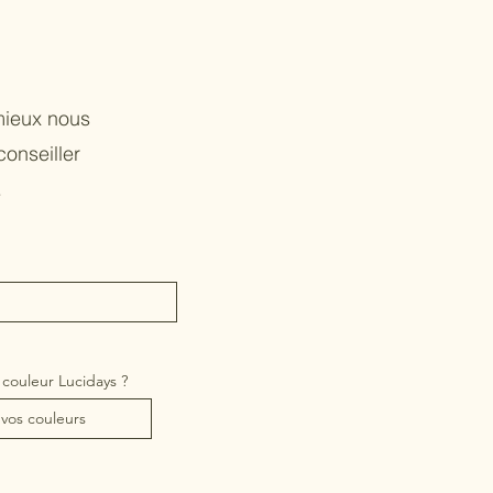
mieux nous
conseiller
.
 couleur Lucidays ?