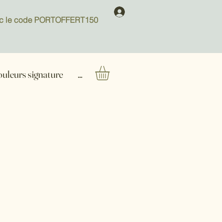
 avec le code PORTOFFERT150
ouleurs signature
...