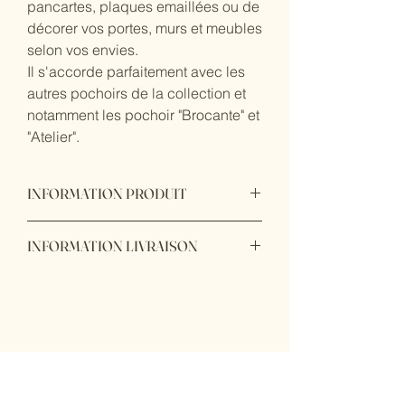
pancartes, plaques emaillées ou de
décorer vos portes, murs et meubles
selon vos envies.
Il s'accorde parfaitement avec les
autres pochoirs de la collection et
notamment les pochoir "Brocante" et
"Atelier".
INFORMATION PRODUIT
Utilisable sur tous types de supports et
INFORMATION LIVRAISON
surfaces (bois, meubles, murs, verre et
tissu).
Livraison possible en France.
Ce pochoir est réalisé avec une
- en point relais mondial relay
découpeuse laser sur du papier mylar,
- en main propre à nos ateliers de
un matériau résistant, flexible,
Sarthe et de Normandie (72440
réutilisable et lavable. Il convient aux
Bouloire) ou (76760 Lindebeuf)
peintures acryliques (à l'eau), tissu ou
en en bombe.
Restez informé !
Dimension totale du pochoir : 11.5 x