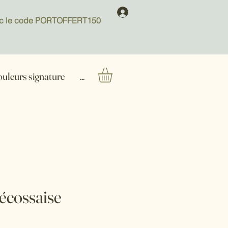
 avec le code PORTOFFERT150
ouleurs signature
...
 écossaise