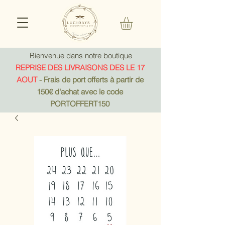
Bienvenue dans notre boutique
REPRISE DES LIVRAISONS DES LE 17
AOUT
- Frais de port offerts à partir de
150€ d'achat avec le code
PORTOFFERT150