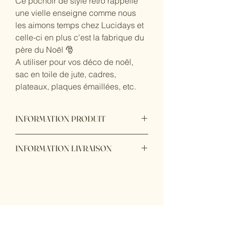
Ce pochoir de style retro rappelle
une vielle enseigne comme nous
les aimons temps chez Lucidays et
celle-ci en plus c'est la fabrique du
père du Noël 🎅
A utiliser pour vos déco de noël,
sac en toile de jute, cadres,
plateaux, plaques émaillées, etc.
INFORMATION PRODUIT
Utilisable sur tous types de supports et
INFORMATION LIVRAISON
surfaces (bois, meubles, murs, verre et
tissu).
Livraison possible en France.
Ce pochoir est réalisé avec une
- en point relais mondial relay
découpeuse laser sur du papier mylar,
- en main propre à nos ateliers de
un matériau résistant, flexible,
Sarthe et de Normandie (72440
réutilisable et lavable. Il convient aux
Bouloire) ou (76760 Lindebeuf)
peintures acryliques (à l'eau), tissu ou
en en bombe.
Restez informé !