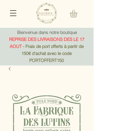
Bienvenue dans notre boutique
REPRISE DES LIVRAISONS DES LE 17
AOUT
- Frais de port offerts à partir de
150€ d'achat avec le code
PORTOFFERT150