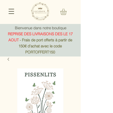
Bienvenue dans notre boutique
REPRISE DES LIVRAISONS DES LE 17
AOUT
- Frais de port offerts à partir de
150€ d'achat avec le code
PORTOFFERT150