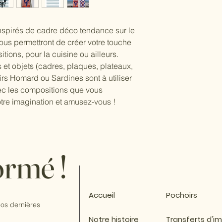
acryliques (à l'eau),
Normandie (72440 Bo
Dimension totale du po
29.7cm
spirés de cadre déco tendance sur le
ous permettront de créer votre touche
ions, pour la cuisine ou ailleurs.
 et objets (cadres, plaques, plateaux,
irs Homard ou Sardines sont à utiliser
c les compositions que vous
votre imagination et amusez-vous !
ormé !
Accueil
Pochoirs
os dernières
Notre histoire
Transferts d'i