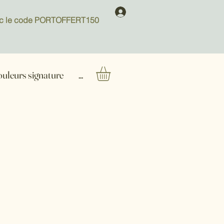
 avec le code PORTOFFERT150
ouleurs signature
...
rix